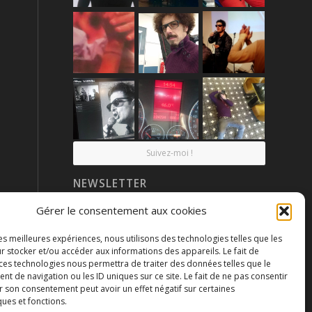
Suivez-moi !
NEWSLETTER
Gérer le consentement aux cookies
les meilleures expériences, nous utilisons des technologies telles que les
r stocker et/ou accéder aux informations des appareils. Le fait de
 ces technologies nous permettra de traiter des données telles que le
 de navigation ou les ID uniques sur ce site. Le fait de ne pas consentir
r son consentement peut avoir un effet négatif sur certaines
ques et fonctions.