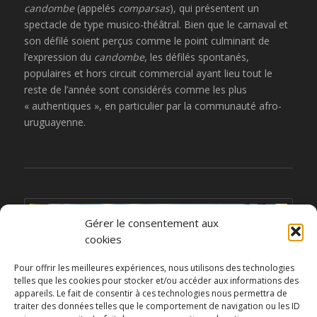
candombe
(appelés
comparsas
), qui présentent un
spectacle de type musico-théâtral. Bien que le carnaval et
son défilé soient perçus comme le point culminant de
l’expression du
candombe
, les défilés spontanés,
populaires et hors circuit commercial ayant lieu tout le
reste de l’année sont considérés comme les plus
« authentiques », en particulier par la communauté afro-
uruguayenne.
Gérer le consentement aux
cookies
Pour offrir les meilleures expériences, nous utilisons des technologies
telles que les cookies pour stocker et/ou accéder aux informations des
appareils. Le fait de consentir à ces technologies nous permettra de
traiter des données telles que le comportement de navigation ou les ID