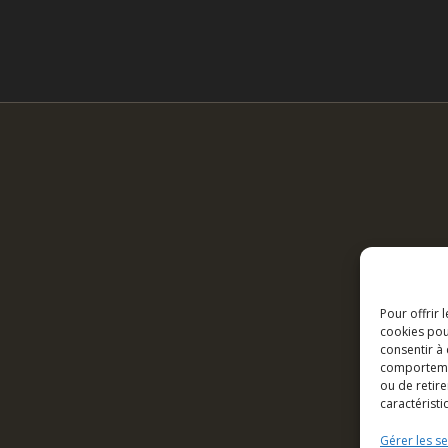
Pour offrir 
cookies pou
consentir à
comportement
ou de retire
caractéristi
Gérer les se