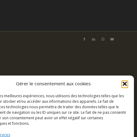
Gérer le consentement aux cookies
les meilleures expériences, nous utilisons des technologies telles que les
r stocker et/ou accéder aux informations des appareils. Le fait de
 ces technologies nous permettra de traiter des données telles que le
 de navigation ou les ID uniques sur ce site. Le fait de ne pas consentir
r son consentement peut avoir un effet négatif sur certaines
ques et fonctions.
rvices