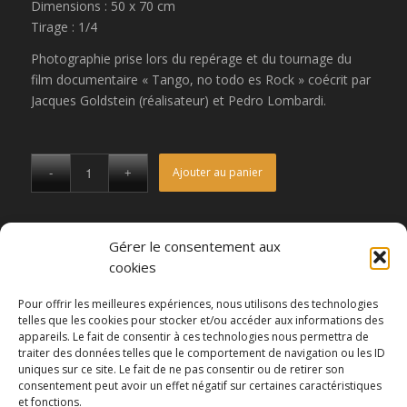
Dimensions : 50 x 70 cm
Tirage : 1/4
Photographie prise lors du repérage et du tournage du
film documentaire « Tango, no todo es Rock » coécrit par
Jacques Goldstein (réalisateur) et Pedro Lombardi.
Ajouter au panier
UGS :
CM9C8446
Catégories :
Noel 2018
,
Tango, no todo es Rock
Gérer le consentement aux
cookies
Pour offrir les meilleures expériences, nous utilisons des technologies
Informations
Expédition
telles que les cookies pour stocker et/ou accéder aux informations des
appareils. Le fait de consentir à ces technologies nous permettra de
traiter des données telles que le comportement de navigation ou les ID
Tirage brillant monté sur
uniques sur ce site. Le fait de ne pas consentir ou de retirer son
aluminium, plastifié mate,
consentement peut avoir un effet négatif sur certaines caractéristiques
et fonctions.