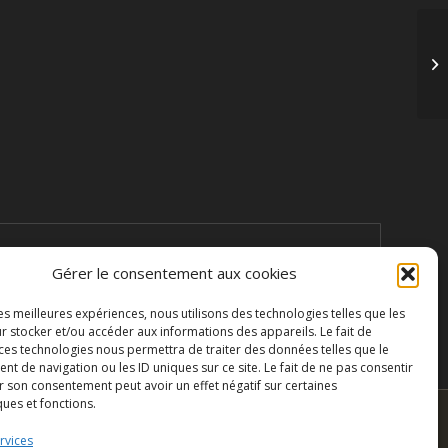
 plastifié mate, système d’accroche en aluminium, signé
Gérer le consentement aux cookies
les meilleures expériences, nous utilisons des technologies telles que les
acture, TVA 5,5% incluse dans le prix).
r stocker et/ou accéder aux informations des appareils. Le fait de
 ces technologies nous permettra de traiter des données telles que le
 de navigation ou les ID uniques sur ce site. Le fait de ne pas consentir
r son consentement peut avoir un effet négatif sur certaines
ques et fonctions.
rvices