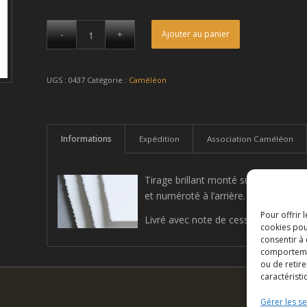
Ajouter au panier
UGS :
0437
Catégorie :
Caméléon
Informations
Expédition
Association Caméléon
Tirage brillant monté sur aluminium,
et numéroté à l’arrière.
Pour offrir 
Livré avec note de cession d’œuvre (f
cookies pou
consentir à
comportement
ou de retire
caractéristi
Gérer les se