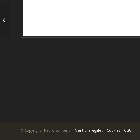
Caméléon – 9573
© Copyright - Pedro Lombardi -
Mentions légales
|
Cookies
|
CGU