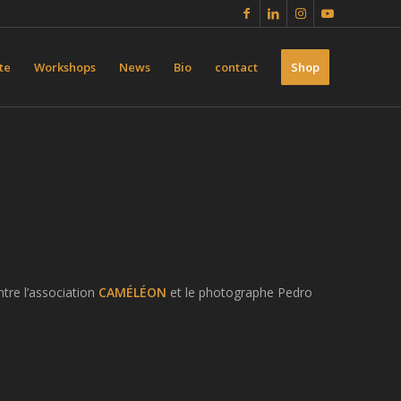
te
Workshops
News
Bio
contact
Shop
entre l’association
CAMÉLÉON
et le photographe Pedro
.