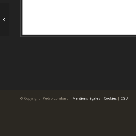
Aubade 046
© Copyright - Pedro Lombardi -
Mentions légales
|
Cookies
|
CGU