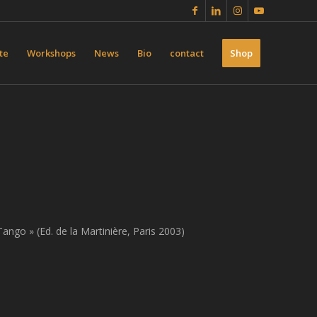
te
Workshops
News
Bio
contact
Shop
ango » (Ed. de la Martinière, Paris 2003)