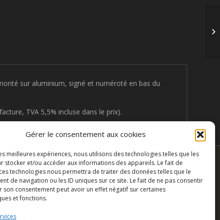
Au
monté sur aluminium, signé et numéroté en bas du
acture, TVA 5,5% incluse dans le prix).
Gérer le consentement aux cookies
les meilleures expériences, nous utilisons des technologies telles que les
r stocker et/ou accéder aux informations des appareils. Le fait de
 ces technologies nous permettra de traiter des données telles que le
 de navigation ou les ID uniques sur ce site. Le fait de ne pas consentir
r son consentement peut avoir un effet négatif sur certaines
ques et fonctions.
rvices