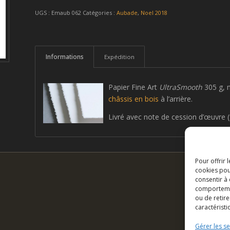
UGS :
Emaub 062
Catégories :
Aubade
,
Noel 2018
Informations
Expédition
Papier Fine Art
UltraSmooth
305 g, 
châssis en bois
à l’arrière.
Livré avec note de cession d’œuvre (f
Pour offrir 
cookies pou
consentir à
comportement
ou de retire
caractéristi
Gérer les se