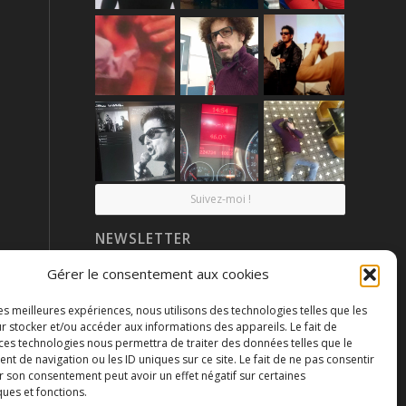
Suivez-moi !
NEWSLETTER
Gérer le consentement aux cookies
les meilleures expériences, nous utilisons des technologies telles que les
r stocker et/ou accéder aux informations des appareils. Le fait de
 ces technologies nous permettra de traiter des données telles que le
 de navigation ou les ID uniques sur ce site. Le fait de ne pas consentir
r son consentement peut avoir un effet négatif sur certaines
ques et fonctions.