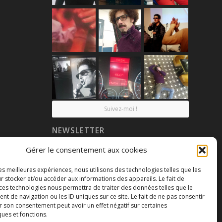
Suivez-moi !
NEWSLETTER
Gérer le consentement aux cookies
les meilleures expériences, nous utilisons des technologies telles que les
r stocker et/ou accéder aux informations des appareils. Le fait de
 ces technologies nous permettra de traiter des données telles que le
 de navigation ou les ID uniques sur ce site. Le fait de ne pas consentir
r son consentement peut avoir un effet négatif sur certaines
ques et fonctions.